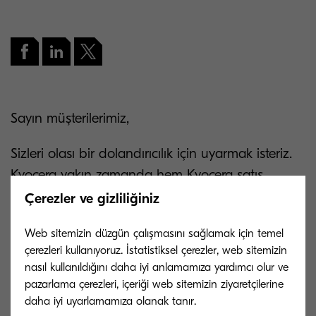
Sayın müşterilerimiz,
Sizleri olası bir dolandırıcılık için uyarmak isteriz.
Kyocera yakın zamanda hem Kyocera satış
temsilcisi hem de Direktör kılığına giren
Çerezler ve gizliliğiniz
dolandırıcılar tarafından gönderilen sahte
Web sitemizin düzgün çalışmasını sağlamak için temel
faturaları öğrendi.
çerezleri kullanıyoruz. İstatistiksel çerezler, web sitemizin
nasıl kullanıldığını daha iyi anlamamıza yardımcı olur ve
Dolandırıcılar, meşru Kyocera e-posta adreslerine
pazarlama çerezleri, içeriği web sitemizin ziyaretçilerine
çok benzeyen sahte e-posta alan adlarını
daha iyi uyarlamamıza olanak tanır.
kullandı. Ayrıca benzer dolandırıcılar,