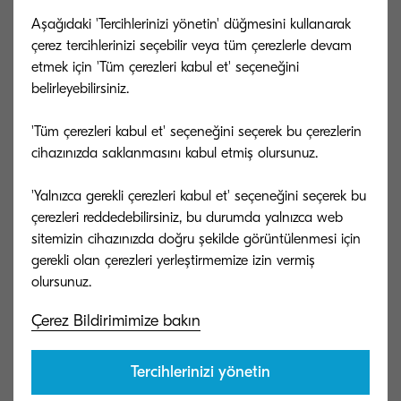
Aşağıdaki 'Tercihlerinizi yönetin' düğmesini kullanarak
müşterilerden Kyocera ile yapılan işlemlerin
çerez tercihlerinizi seçebilir veya tüm çerezlerle devam
ayrıntılı bilgilerini istemeye ve onları sahte bir
etmek için 'Tüm çerezleri kabul et' seçeneğini
hesaba ödeme yapmaya ikna etmeye çalıştı.
belirleyebilirsiniz.
"Kyocera'dan" olduğu iddia edilen, özellikle de
'Tüm çerezleri kabul et' seçeneğini seçerek bu çerezlerin
tanımadığınız bir e-posta adresinden veya alan
cihazınızda saklanmasını kabul etmiş olursunuz.
adından gelen; "Kyocera"nın farklı yazılışını
'Yalnızca gerekli çerezleri kabul et' seçeneğini seçerek bu
kullanan veya Kyocera adını başka bir
çerezleri reddedebilirsiniz, bu durumda yalnızca web
terminolojiyle birleştiren ekler içeren şüpheli
sitemizin cihazınızda doğru şekilde görüntülenmesi için
faturalar alırsanız, lütfen bunları dikkate almayın
gerekli olan çerezleri yerleştirmemize izin vermiş
ve doğrulanmış bir iletişim kanalı kullanarak bizi
derhal bilgilendirin.
Çerez Bildirimimize bakın
Sahte faturaların belirlenmesine yardımcı olmak
Tercihlerinizi yönetin
amacıyla, adresin kayıtlı adla eşleştiğinden emin