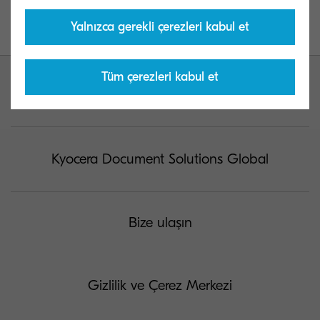
olmak amacıyla imleci gönderenin adının üzerine
Yalnızca gerekli çerezleri kabul et
getirmeniz önerilir.
Tüm çerezleri kabul et
Kyocera Document Solutions Global
Bize ulaşın
Gizlilik ve Çerez Merkezi