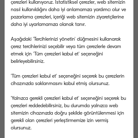
çerezleri kullanıyoruz. İstatistiksel çerezler, web sitemizin
ülkede eğitim görenlere, dersi incelemek ve
nasıl kullanıldığını daha iyi anlamamıza yardımcı olur ve
göndermek veya başka bir yere yerleştirme veya
pazarlama çerezleri, içeriği web sitemizin ziyaretçilerine
değişim sırasında belgeleri güncellemek için
daha iyi uyarlamamıza olanak tanır.
olsun, irtibatta kalma fırsatı sunabilir. Gittikçe
Aşağıdaki 'Tercihlerinizi yönetin' düğmesini kullanarak
daha fazla öğrenci evden uzakta eğitim görmeyi
çerez tercihlerinizi seçebilir veya tüm çerezlerle devam
tercih ettikçe, öğrenci mobilitesinin sağlanması
etmek için 'Tüm çerezleri kabul et' seçeneğini
endüstrinin sürekli değişen yapısının ayrılmaz bir
belirleyebilirsiniz.
parçasıdır.
'Tüm çerezleri kabul et' seçeneğini seçerek bu çerezlerin
cihazınızda saklanmasını kabul etmiş olursunuz.
Bu fırsatlar, eğitim kurumlarının dijital bir
dönüşüm planı izleyerek önemli potansiyel
'Yalnızca gerekli çerezleri kabul et' seçeneğini seçerek bu
kazanımlara sahip oldukları anlamına gelir.
çerezleri reddedebilirsiniz, bu durumda yalnızca web
sitemizin cihazınızda doğru şekilde görüntülenmesi için
Çalışanların hızla iyi duruma gelmesini sağlayan
gerekli olan çerezleri yerleştirmemize izin vermiş
bir eğitim programıyla, bu tür yeni teknolojilerin
etkisi neredeyse anında olabilir ve öğrenci