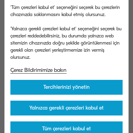
'Tüm çerezleri kabul et' seçeneğini seçerek bu çerezlerin
Kyocera'nın güvenli baskı çözümleri ile Mitaş Grup'un
cihazınızda saklanmasını kabul etmiş olursunuz.
nasıl %15 tasarruf sağladığını keşfedin.
'Yalnızca gerekli çerezleri kabul et' seçeneğini seçerek bu
çerezleri reddedebilirsiniz, bu durumda yalnızca web
sitemizin cihazınızda doğru şekilde görüntülenmesi için
gerekli olan çerezleri yerleştirmemize izin vermiş
Çerez Bildirimimize bakın
Tercihlerinizi yönetin
Yalnızca gerekli çerezleri kabul et
Tüm çerezleri kabul et