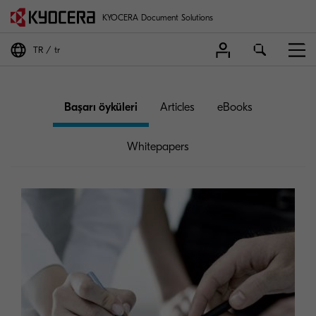
KYOCERA Document Solutions
TR
tr
Başarı öyküleri
Articles
eBooks
Whitepapers