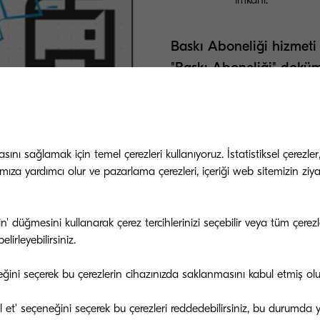
Baskı Aboneliği hizmeti i
"Baskı Aboneliği" doküm
E-kitabı indirin
nı sağlamak için temel çerezleri kullanıyoruz. İstatistiksel çerezler
mıza yardımcı olur ve pazarlama çerezleri, içeriği web sitemizin ziyar
doldurarak 'Baskı Aboneliği' hizmetimizle ilgili hazı
 olarak indirebilirsiniz.
tin' düğmesini kullanarak çerez tercihlerinizi seçebilir veya tüm çer
lirleyebilirsiniz.
eğini seçerek bu çerezlerin cihazınızda saklanmasını kabul etmiş ol
bul et' seçeneğini seçerek bu çerezleri reddedebilirsiniz, bu durumda