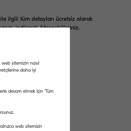
le ilgili tüm detayları ücretsiz olarak
anını indirerek öğrenebilirsiniz.
, web sitemizin nasıl
etçilerine daha iyi
rlamış olduğumuz
ezlerle devam etmek için 'Tüm
ursunuz.
 yalnızca web sitemizin