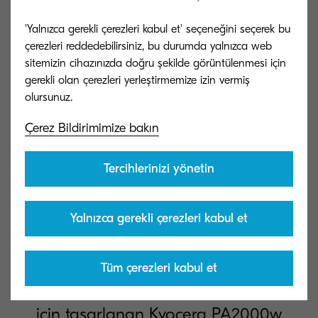
'Yalnızca gerekli çerezleri kabul et' seçeneğini seçerek bu
çerezleri reddedebilirsiniz, bu durumda yalnızca web
sitemizin cihazınızda doğru şekilde görüntülenmesi için
gerekli olan çerezleri yerleştirmemize izin vermiş
Daha Fazlası İçin Bize Ulaşın
Çerez Bildirimimize bakın
Tercihlerinizi yönetin
Nasıl Yapılır? KYOCERA
Yalnızca gerekli çerezleri kabul et
PA2000w Serisi Yazıcı
Tüm çerezleri kabul et
Ev kullanımı ve küçük çalışma grupları
için tasarlanan Kyocera PA2000w