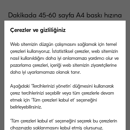
Dakikada 45-60 sayfa A4 baskı hızına
sahip ECOSYS MA6000x Serisi siyah
Çerezler ve gizliliğiniz
beyaz çok fonksiyonlu yazıcılarımız,
Web sitemizin düzgün çalışmasını sağlamak için temel
kompakt yapısıyla kalite ve güvenilirlik
çerezleri kullanıyoruz. İstatistiksel çerezler, web sitemizin
sunar. Ürünler hakkındaki faydalı
nasıl kullanıldığını daha iyi anlamamıza yardımcı olur ve
pazarlama çerezleri, içeriği web sitemizin ziyaretçilerine
videoları izleyin.
daha iyi uyarlamamıza olanak tanır.
Aşağıdaki 'Tercihlerinizi yönetin' düğmesini kullanarak
çerez tercihlerinizi seçebilir veya tüm çerezlerle devam
etmek için 'Tüm çerezleri kabul et' seçeneğini
belirleyebilirsiniz.
'Tüm çerezleri kabul et' seçeneğini seçerek bu çerezlerin
cihazınızda saklanmasını kabul etmiş olursunuz.