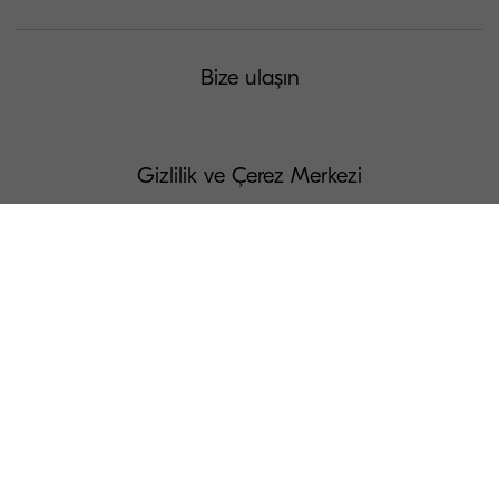
Bize ulaşın
Gizlilik ve Çerez Merkezi
Kullanım Koşulları
Yasal Koşullar & Uyarılar
Çerezleri Yönetin
Ülke Listesi
Sahteciliğe Karşı Koruma Programı (ACP)