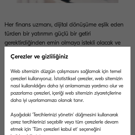
Her finans uzmanı, dijital dönüşüme eşlik eden
türden bir yatırımın güçlü bir getiri
gerektirdiğinden emin olmaya istekli olacak ve
maliyet azaltan ve zaman kazandıran etkileri ile
Çerezler ve gizliliğiniz
otomasyon, küçük, orta veya büyük ölçekli
herhangi bir işletmeye girme konusunda inkar
Web sitemizin düzgün çalışmasını sağlamak için temel
edilemeyecek kadar güçlü bir duruma sahip.
çerezleri kullanıyoruz. İstatistiksel çerezler, web sitemizin
nasıl kullanıldığını daha iyi anlamamıza yardımcı olur ve
pazarlama çerezleri, içeriği web sitemizin ziyaretçilerine
Kağıdı azaltmak ve kağıtsız bir ofise doğru bir
daha iyi uyarlamamıza olanak tanır.
yolculuğa başlamak, karışıklığı önleyerek ve
evrakları derinlemesine incelemek ile kaybedilen
Aşağıdaki 'Tercihlerinizi yönetin' düğmesini kullanarak
zamanı azaltmanın yanı sıra çevre ve maliyet
çerez tercihlerinizi seçebilir veya tüm çerezlerle devam
etmek için 'Tüm çerezleri kabul et' seçeneğini
azaltma konusunda üzerlerine düşeni yaparak