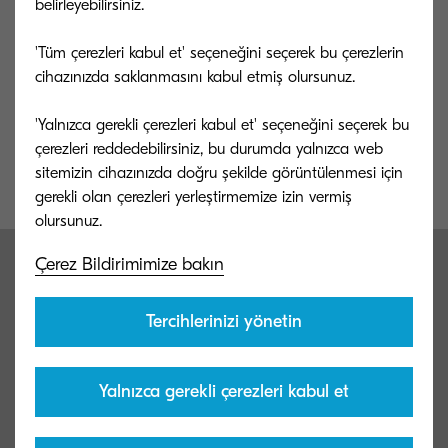
belirleyebilirsiniz.
finans departmanlarının çalışmalarını optimize
etmesine yardımcı olan temel yollardan biridir.
'Tüm çerezleri kabul et' seçeneğini seçerek bu çerezlerin
Muhasebe sistemlerini tamamen dijital olacak
cihazınızda saklanmasını kabul etmiş olursunuz.
şekilde geliştirerek, bilginin dijital bir sistemde
'Yalnızca gerekli çerezleri kabul et' seçeneğini seçerek bu
kolayca bulunması sayesinde doküman yığınları
çerezleri reddedebilirsiniz, bu durumda yalnızca web
geçmişten bir görüntü haline gelebilir.
sitemizin cihazınızda doğru şekilde görüntülenmesi için
gerekli olan çerezleri yerleştirmemize izin vermiş
Çerez Bildirimimize bakın
Finansal işleriniz için
muhasebe otomasyon
Tercihlerinizi yönetin
çözümleri
Yalnızca gerekli çerezleri kabul et
Otomasyon çözümleri finans profesyonelleri için en