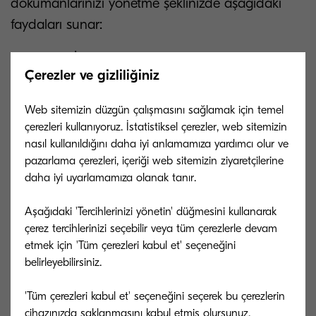
dokümanlarınızı yönetme şeklinizde aşağıdaki
faydaları sunar:
İş süreçlerinizi optimize etmek,
Çerezler ve gizliliğiniz
Ekiplerinizin doküman erişimini daha
etkin bir şekilde yönetmek,
Web sitemizin düzgün çalışmasını sağlamak için temel
çerezleri kullanıyoruz. İstatistiksel çerezler, web sitemizin
Ortak çalışmaya teşvik etmek.
nasıl kullanıldığını daha iyi anlamamıza yardımcı olur ve
pazarlama çerezleri, içeriği web sitemizin ziyaretçilerine
daha iyi uyarlamamıza olanak tanır.
Hibrit çalışma için daha fazla
Aşağıdaki 'Tercihlerinizi yönetin' düğmesini kullanarak
mobilite
çerez tercihlerinizi seçebilir veya tüm çerezlerle devam
etmek için 'Tüm çerezleri kabul et' seçeneğini
belirleyebilirsiniz.
Hibrit çalışma sadece ofiste veya evde çalışmak
değildir, aynı zamanda bir kafede, kütüphanede
'Tüm çerezleri kabul et' seçeneğini seçerek bu çerezlerin
veya hatta seyahat ederken de çalışabilir – her
cihazınızda saklanmasını kabul etmiş olursunuz.