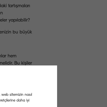
aki tartışmaları
ın
er yapılabilir?
tmenizin bu büyük
mlar hem
melidir. Bu kişiler
 fikir sağlayan
r. Her seviyeden
şterilerinize
tirmenize
, web sitemizin nasıl
etçilerine daha iyi