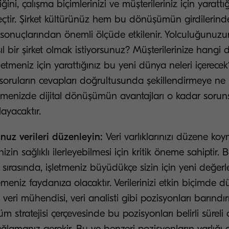
iğini, çalışma biçimlerinizi ve müşterileriniz için yarattı
reçtir. Şirket kültürünüz hem bu dönüşümün girdilerind
nuçlarından önemli ölçüde etkilenir. Yolculuğunuz
l bir şirket olmak istiyorsunuz? Müşterilerinize hangi d
letmeniz için yarattığınız bu yeni dünya neleri içerecek
soruların cevapları doğrultusunda şekillendirmeye ne
letmenizde dijital dönüşümün avantajları o kadar soru
yacaktır.
nuz verileri düzenleyin:
Veri varlıklarınızı düzene koym
in sağlıklı ilerleyebilmesi için kritik öneme sahiptir. 
ri sırasında, işletmeniz büyüdükçe sizin için yeni değer
rlemeniz faydanıza olacaktır. Verilerinizi etkin biçimde
e veri mühendisi, veri analisti gibi pozisyonları barınd
m stratejisi çerçevesinde bu pozisyonları belirli süreli 
ğlamanız gerekir. Bu ve benzeri pozisyonların varlığ