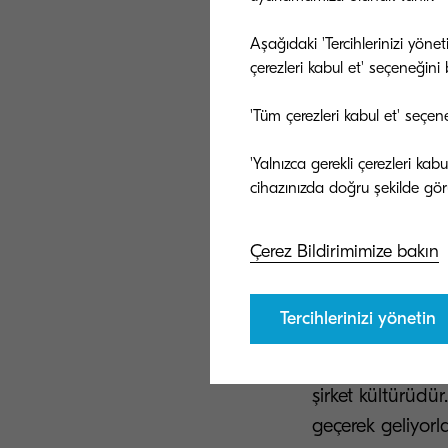
2. Takımınızdaki
bulunan noktalar
Aşağıdaki 'Tercihlerinizi yöne
çerezleri kabul et' seçeneğini be
hazırlayın. Planın
yaratma yöntemle
'Tüm çerezleri kabul et' seçen
kapsayacak şekild
dönüşüm yolculu
'Yalnızca gerekli çerezleri ka
bir eğitim ve gel
ve çabuk almala
Çerez Bildirimimize bakın
sağlayabilmeleri
3. İşletme kült
Tercihlerinizi yönetin
stratejisi beli
rağmen, herhang
şirket kültürüdür
geçerek geliyorla