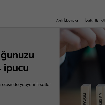
Akıllı İşletmeler
İçerik Hizmetl
uğunuzu
4 ipucu
 ötesinde yepyeni fırsatlar