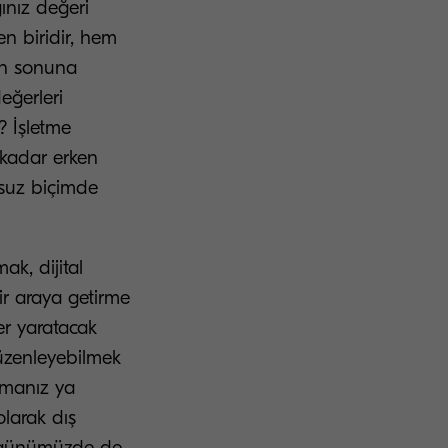
ğınız değeri
en biridir, hem
un sonuna
eğerleri
? İşletme
 kadar erken
nsuz biçimde
ak, dijital
Bir araya getirme
ler yaratacak
 düzenleyebilmek
ırmanız ya
olarak dış
ı günümüzde de