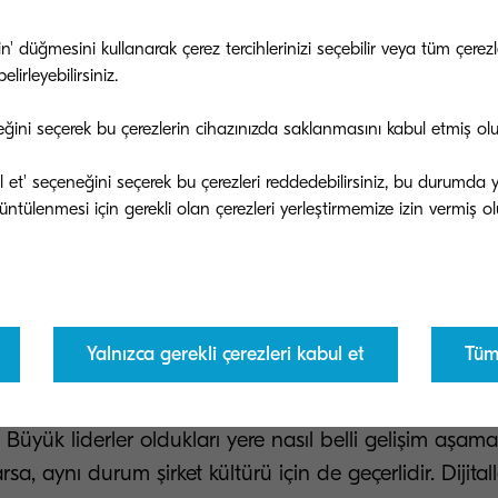
 güç merkezlerini ve bilgi eksikliklerini tespit edin:
Ek
ı dürüstçe ortaya koyun ve eksiklerinizi kapatmak için
tin' düğmesini kullanarak çerez tercihlerinizi seçebilir veya tüm çer
lirleyebilirsiniz.
ızı liderlik, teknolojik bilgi, pazar bilgisi, müşteri bilgil
ri / kaynakları gibi işletmenizi ilgilendiren hemen he
eğini seçerek bu çerezlerin cihazınızda saklanmasını kabul etmiş ol
e geniş tutun. Tespit ettiğiniz boşlukları dijital
ğunuz sırasında değil, hemen ve hızlıca doldurmaya
bul et' seçeneğini seçerek bu çerezleri reddedebilirsiniz, bu durumda
işim planı oluşturun. Bu, çalışanlarınızın gerekli eylem
rına, işletmenizin geçirdiği dönüşüm sürecine sorun
ne ve daha verimli olmalarına olanak tanır.
ürünü göz ardı etmeyin:
İşletme kültürü, dijital dönüş
Yalnızca gerekli çerezleri kabul et
Tüm 
rleme ve uygulama konusunda en büyük yardımcınız olac
i bir dönüşüm esnasında en fazla göz ardı edilen fak
. Büyük liderler oldukları yere nasıl belli gelişim aşam
rsa, aynı durum şirket kültürü için de geçerlidir. Dijita