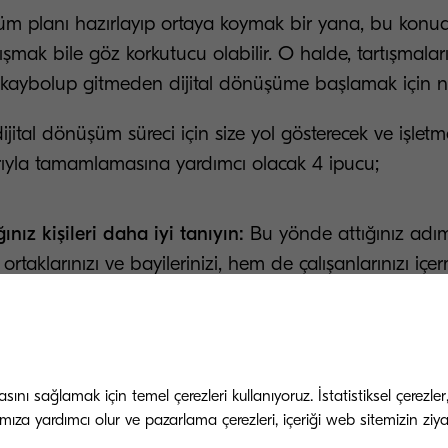
şüm planı hazırlayıp ortaya koymak bir yana, bu konud
ışmak bile göz korkutucu olabilir. O halde, tartışmalar
 kaybolup gitmeden dijital dönüşüme başlamak için nel
 dijital dönüşüm süreci için size yol gösterecek ve işle
yla tamamlamasına yardımcı olacak 4 ipucu;
ığınız kişileri daha iyi tanıyın:
Bu yönde attığınız adı
ş ortaklarınızı ve bayilerinizi, hem de çalışanlarınızı içer
zden ürün veya hizmet satın alan, size geri bildirim ve
ek istediğiniz yeniliklerin yürütücüsü olacak insanlardı
zı ve personelinizi daha iyi tanımak, genel çerçevede mü
de değer katmanıza ve onlarla olan etkileşimini geliş
nı sağlamak için temel çerezleri kullanıyoruz. İstatistiksel çerezler
mıza yardımcı olur ve pazarlama çerezleri, içeriği web sitemizin ziyar