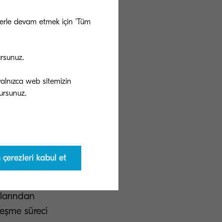
sikliğiniz
 bir plan
ezlerle devam etmek için 'Tüm
eri, değer
r alanı
ursunuz.
 yardımcı olacak
 yalnızca web sitemizin
leri daha kolay
suzca uyum
üm
çerezleri kabul et
aktır. Buna
törlerden biri
alarından
lleşme süreci