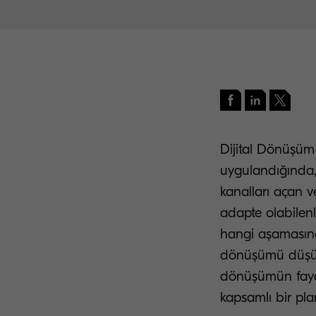
Dijital Dönüşüm
uygulandığında, 
kanalları açan v
adapte olabilenl
hangi aşamasınd
dönüşümü düşünm
dönüşümün fayd
kapsamlı bir plan