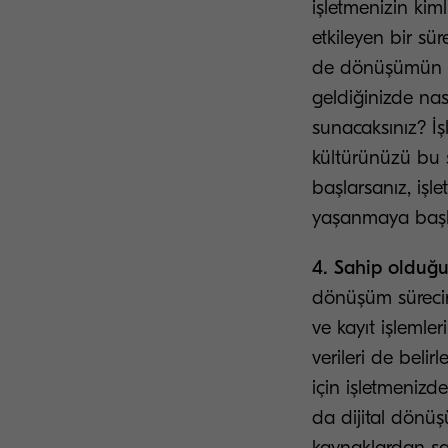
işletmenizin kiml
etkileyen bir sü
de dönüşümün so
geldiğinizde nası
sunacaksınız? İş
kültürünüzü bu 
başlarsanız, iş
yaşanmaya başla
4. Sahip olduğu
dönüşüm süreciniz
ve kayıt işlemle
verileri de beli
için işletmenizd
da dijital dönüşü
kaynaklardan sa