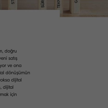
üm, doğru
eni satış
ıyor ve ona
jital dönüşümün
ksa dijital
dijital
mak için