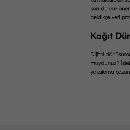
son derece öneml
geldikçe veri pro
Kağıt Düny
Dijital dönüşüm
muydunuz? İşlet
yakalama çözüm