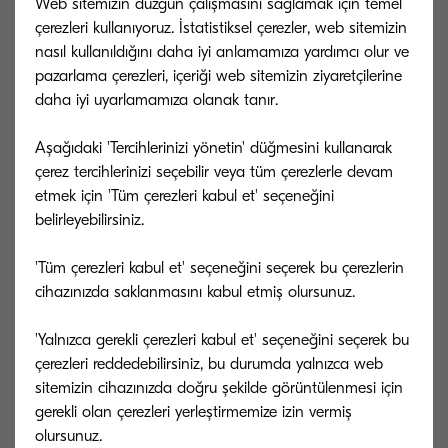
Web sitemizin düzgün çalışmasını sağlamak için temel
bu sayede doküman üzerindeki
çerezleri kullanıyoruz. İstatistiksel çerezler, web sitemizin
barkodlar ile belgeler acente
nasıl kullanıldığını daha iyi anlamamıza yardımcı olur ve
bazında ayrıştırılarak, AXA’nın kendi
pazarlama çerezleri, içeriği web sitemizin ziyaretçilerine
yazılım sistemleri tarafından
daha iyi uyarlamamıza olanak tanır.
kolayca işlenecek şekilde sisteme dahil
edildi.
Aşağıdaki 'Tercihlerinizi yönetin' düğmesini kullanarak
çerez tercihlerinizi seçebilir veya tüm çerezlerle devam
Firmanın gün içerisindeki
etmek için 'Tüm çerezleri kabul et' seçeneğini
dokümantasyon taleplerine
belirleyebilirsiniz.
hızlıca yanıt verebilmek adına Genel
Müdürlük lokasyonunda görevli
'Tüm çerezleri kabul et' seçeneğini seçerek bu çerezlerin
bir KYOCERA teknik personel hizmet
cihazınızda saklanmasını kabul etmiş olursunuz.
vermeye başladı.
'Yalnızca gerekli çerezleri kabul et' seçeneğini seçerek bu
çerezleri reddedebilirsiniz, bu durumda yalnızca web
Sonuçlar
sitemizin cihazınızda doğru şekilde görüntülenmesi için
gerekli olan çerezleri yerleştirmemize izin vermiş