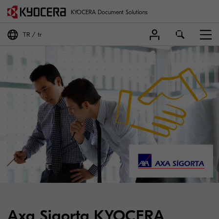
KYOCERA Document Solutions
TR
tr
Axa Sigorta KYOCERA