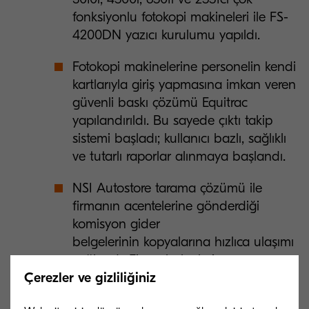
fonksiyonlu fotokopi makineleri ile FS-
4200DN yazıcı kurulumu yapıldı.
Fotokopi makinelerine personelin kendi
kartlarıyla giriş yapmasına imkan veren
güvenli baskı çözümü Equitrac
yapılandırıldı. Bu sayede çıktı takip
sistemi başladı; kullanıcı bazlı, sağlıklı
ve tutarlı raporlar alınmaya başlandı.
NSI Autostore tarama çözümü ile
firmanın acentelerine gönderdiği
komisyon gider
belgelerinin kopyalarına hızlıca ulaşımı
sağlandı. Firma belgeleri
Çerezler ve gizliliğiniz
gönderme aşamasından önce
taranacak şekilde bir iş akısı oluşturdu,