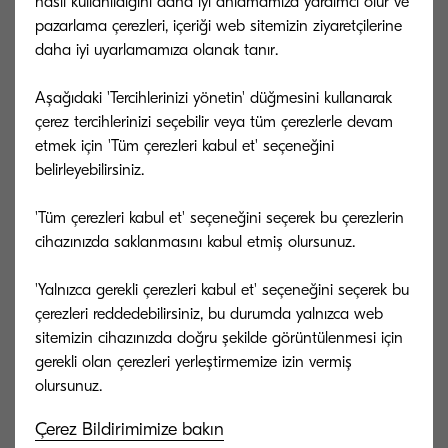
nasıl kullanıldığını daha iyi anlamamıza yardımcı olur ve
pazarlama çerezleri, içeriği web sitemizin ziyaretçilerine
Ofislerin düzeni.
daha iyi uyarlamamıza olanak tanır.
Hijyeni sağlamak için rehber ve kurallar.
Aşağıdaki 'Tercihlerinizi yönetin' düğmesini kullanarak
İş yerinde sosyal mesafeyi sağlamak.
çerez tercihlerinizi seçebilir veya tüm çerezlerle devam
etmek için 'Tüm çerezleri kabul et' seçeneğini
Eviniz ile ofisiniz arası yolculuklarınızı güvenli hale
getirmek.
belirleyebilirsiniz.
'Tüm çerezleri kabul et' seçeneğini seçerek bu çerezlerin
cihazınızda saklanmasını kabul etmiş olursunuz.
Kılavuzu edinin
'Yalnızca gerekli çerezleri kabul et' seçeneğini seçerek bu
çerezleri reddedebilirsiniz, bu durumda yalnızca web
sitemizin cihazınızda doğru şekilde görüntülenmesi için
gerekli olan çerezleri yerleştirmemize izin vermiş
Aşağıdaki formu doldurarak, İş yerine Dönüş
Kılavuzu'nu indirebilirsiniz.
Çerez Bildirimimize bakın