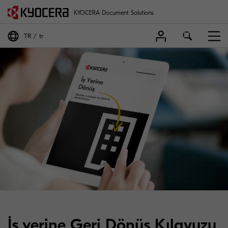
KYOCERA Document Solutions
TR
tr
İş yerine Geri Dönüş Kılavuzu