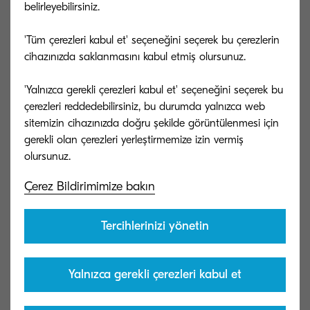
belirleyebilirsiniz.
aradıkları, mevcut müşterilerinizin bir üreticiye
duydukları sadakatin hangi faktörlere bağlı
'Tüm çerezleri kabul et' seçeneğini seçerek bu çerezlerin
olduğu gibi çok değerli bilgiler sağlar.
cihazınızda saklanmasını kabul etmiş olursunuz.
3. Efektif bir satın alma politikası izleyin.
'Yalnızca gerekli çerezleri kabul et' seçeneğini seçerek bu
çerezleri reddedebilirsiniz, bu durumda yalnızca web
Dijital yol haritalarını çizerken planlama,
sitemizin cihazınızda doğru şekilde görüntülenmesi için
gerekli olan çerezleri yerleştirmemize izin vermiş
araştırma, teknik destek, entegrasyon gibi
aşamalarda dış kaynaklardan hizmet satın almayı
tercih eden işletmeler kimi noktalarda
Çerez Bildirimimize bakın
duraklamalarla karşılaşabilirler. Dijitalleşme
süreci gibi geniş çaplı süreçler söz konusu
Tercihlerinizi yönetin
olduğunda zaman zaman bu tarz duraklamaların
meydana gelmesi normaldir. Bu nedenle etkili
Yalnızca gerekli çerezleri kabul et
bir dijital dönüşüm politikası oluşturmanızda size
destek olacak dış kaynaklara ve bunlara ayrılacak