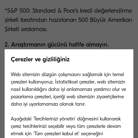
*S&P 500: Standard & Poor's kredi değerlendirme
şirketi tarafından hazırlanan 500 Büyük Amerikan
Şirketi sıralaması.
2. Araştırmanın gücünü hafife almayın.
Çerezler ve gizliliğiniz
Dijital dönüşüm stratejinizi oluştururken atmanız
gereken ikinci önemli adım; müşterilerinizin bir
Web sitemizin düzgün çalışmasını sağlamak için temel
tedarikçiden / sizden beklentilerinin neler
çerezleri kullanıyoruz. İstatistiksel çerezler, web sitemizin
olduğunu araştırmaktır. Araştırma yapmadan
nasıl kullanıldığını daha iyi anlamamıza yardımcı olur ve
yola çıkmanız, yeni teknolojileri iş akışlarınıza
pazarlama çerezleri, içeriği web sitemizin ziyaretçilerine
daha iyi uyarlamamıza olanak tanır.
entegre etmek için yaptığınız tüm yatırımları riske
atmanız anlamına gelecektir. Detaylı bir araştırma
Aşağıdaki 'Tercihlerinizi yönetin' düğmesini kullanarak
süreci ise size potansiyel müşterilerinizin birlikte
çerez tercihlerinizi seçebilir veya tüm çerezlerle devam
çalışacakları işletmelerde ne gibi özellikler
etmek için 'Tüm çerezleri kabul et' seçeneğini