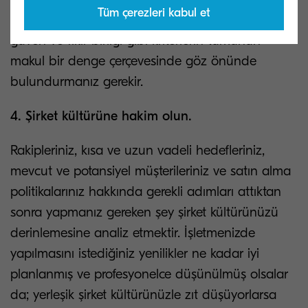
Tüm çerezleri kabul et
bütçelere karar verirken tecrübe, uzman görüşleri,
güven ve fikir birliği gibi kriterlerin tümünün
makul bir denge çerçevesinde göz önünde
bulundurmanız gerekir.
4. Şirket kültürüne hakim olun.
Rakipleriniz, kısa ve uzun vadeli hedefleriniz,
mevcut ve potansiyel müşterileriniz ve satın alma
politikalarınız hakkında gerekli adımları attıktan
sonra yapmanız gereken şey şirket kültürünüzü
derinlemesine analiz etmektir. İşletmenizde
yapılmasını istediğiniz yenilikler ne kadar iyi
planlanmış ve profesyonelce düşünülmüş olsalar
da; yerleşik şirket kültürünüzle zıt düşüyorlarsa