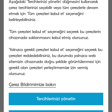
Aşağıdaki 'Tercihlerinizi yönetin' düğmesini kullanarak
edinmiştir.
çerez tercihlerinizi seçebilir veya tüm çerezlerle devam
etmek için 'Tüm çerezleri kabul et' seçeneğini
Bu oluşumun kendine ait bir tüzüğü de (RBA
belirleyebilirsiniz.
Davranış Tüzüğü) bulunmaktadır. Üyeleri
'Tüm çerezleri kabul et' seçeneğini seçerek bu çerezlerin
tarafından titizlikle uygulanan bu tüzük, çalışma
cihazınızda saklanmasını kabul etmiş olursunuz.
koşullarının güvenli olmasını, çalışanların saygın
ve etik bir çalışma ortamına sahip olmasını
'Yalnızca gerekli çerezleri kabul et' seçeneğini seçerek bu
çerezleri reddedebilirsiniz, bu durumda yalnızca web
hedefler. Bu işleviyle, “İnsan olarak yapılması
sitemizin cihazınızda doğru şekilde görüntülenmesi için
gereken doğru şey nedir?” kriterine dayanan
gerekli olan çerezleri yerleştirmemize izin vermiş
Kyocera Felsefesi’yle örtüşür.
Kyocera Document Solutions, kendi faaliyetlerinde
Çerez Bildirimimize bakın
ilgili tüzüğü benimseyerek uygular. Bu tüzük
Tercihlerinizi yönetin
kapsamında KSS Tedarik Kılavuzu’nu oluşturan
şirket, tüm tedarikçilerinin bu klavuz rehberliğinde