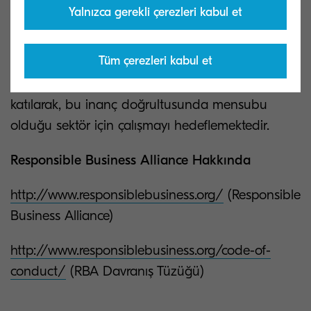
çalışmasını teşvik eder.
Yalnızca gerekli çerezleri kabul et
Kyocera Document Solutions, sürdürülebilir
Tüm çerezleri kabul et
yönetim için paydaşlarıyla karşıklı güven inşa
etmenin önemine inanmaktadır. RBA oluşumuna
katılarak, bu inanç doğrultusunda mensubu
olduğu sektör için çalışmayı hedeflemektedir.
Responsible Business Alliance Hakkında
http://www.responsiblebusiness.org/
(Responsible
Business Alliance)
http://www.responsiblebusiness.org/code-of-
conduct/
(RBA Davranış Tüzüğü)