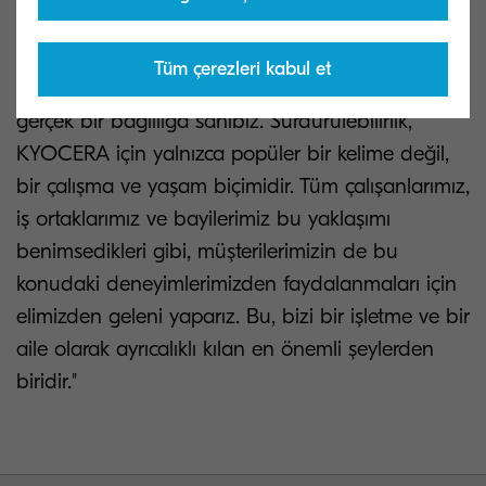
"KYOCERA'da, tüm faaliyetlerimizin sürdürülebilir
Tüm çerezleri kabul et
ve çevre dostu olmasını sağlamak konusunda
gerçek bir bağlılığa sahibiz. Sürdürülebilirlik,
KYOCERA için yalnızca popüler bir kelime değil,
bir çalışma ve yaşam biçimidir. Tüm çalışanlarımız,
iş ortaklarımız ve bayilerimiz bu yaklaşımı
benimsedikleri gibi, müşterilerimizin de bu
konudaki deneyimlerimizden faydalanmaları için
elimizden geleni yaparız. Bu, bizi bir işletme ve bir
aile olarak ayrıcalıklı kılan en önemli şeylerden
biridir."