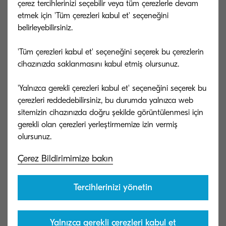
çerez tercihlerinizi seçebilir veya tüm çerezlerle devam
işletme operasyonlarında çevresel bir yaklaşımın
etmek için 'Tüm çerezleri kabul et' seçeneğini
belirleyebilirsiniz.
benimsendiğini ortaya koyan ISO 14001: 2015
sertifikasını almasıyla kanıtlanmıştır. Bunun yanı
'Tüm çerezleri kabul et' seçeneğini seçerek bu çerezlerin
sıra çevre dostu ürünlerden oluşan ve 25 yılı aşkın
cihazınızda saklanmasını kabul etmiş olursunuz.
bir geçmişi bulunan ödüllü ECOSYS serisi,
'Yalnızca gerekli çerezleri kabul et' seçeneğini seçerek bu
sektörde KYOCERA'nın ürün yelpazesini sürekli
çerezleri reddedebilirsiniz, bu durumda yalnızca web
geliştirirken çevresel sürdürülebilirliği her zaman
sitemizin cihazınızda doğru şekilde görüntülenmesi için
ön planda tuttuğunu göstermektedir.
gerekli olan çerezleri yerleştirmemize izin vermiş
Çerez Bildirimimize bakın
KYOCERA Document Solutions Avrupa Başkanı
Takuya Marubayashi, konuya ilişkin görüşlerini şu
Tercihlerinizi yönetin
şekilde dile getirmiştir;
Yalnızca gerekli çerezleri kabul et