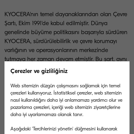
KYOCERA'nın temel dayanaklarından olan Çevre
Şartı, Ekim 1991'de kabul edilmiştir. Dünya
genelinde büyüme politikasını başarıyla sürdüren
KYOCERA, sürdürülebilirlik ve çevre korumayı
varlığının ve operasyonlarının merkezinde
tutmaya her zaman devam etmiştir. Bu şart, aynı
zamanda KYOCERA kurucusu Dr. Kazuo
Çerezler ve gizliliğiniz
Inamori'nin ortaya koyduğu Şirket Felsefesi içinde
yer alan “toplumun ve insanlığın ilerlemesine
Web sitemizin düzgün çalışmasını sağlamak için temel
çerezleri kullanıyoruz. İstatistiksel çerezler, web sitemizin
katkıda bulunma” ilkesiyle bağlantılıdır.
nasıl kullanıldığını daha iyi anlamamıza yardımcı olur ve
pazarlama çerezleri, içeriği web sitemizin ziyaretçilerine
daha iyi uyarlamamıza olanak tanır.
KYOCERA'nın çevresel yaklaşımın başarısı,
Aşağıdaki 'Tercihlerinizi yönetin' düğmesini kullanarak
KYOCERA Document Solutions Avrupa'nın, tüm