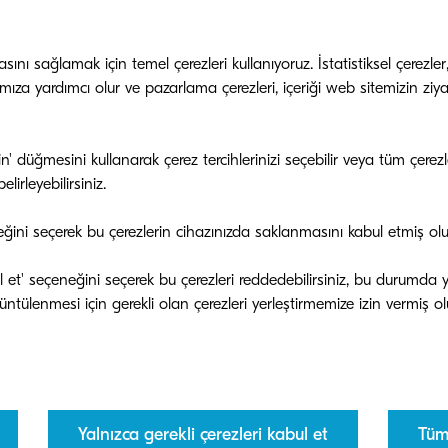
 paketleme yarışmalarına katılıp ödül kazananların da
Yarışma, kullanılan ambalaj malzemelerinin çevresel u
nı sağlamak için temel çerezleri kullanıyoruz. İstatistiksel çerezler
iği, orijinalliği vb. kriterleri değerlendirerek bu kriterle
mıza yardımcı olur ve pazarlama çerezleri, içeriği web sitemizin ziyar
çin "WorldStar" onay damgasını vermektedir. Kyocera, b
dır.
tin' düğmesini kullanarak çerez tercihlerinizi seçebilir veya tüm çer
lirleyebilirsiniz.
ebilir Kalkınma Hedefi’nin (SKH'ler) 12. olan “sorumlu 
n farkındalığına dayalı olarak Kyocera'nın otomatik 
eğini seçerek bu çerezlerin cihazınızda saklanmasını kabul etmiş ol
n geliştirdiği ambalajlama için aldığı ödül, yastıklama 
 karton kullanımına dayanmaktadır. Karbondioksit emis
bul et' seçeneğini seçerek bu çerezleri reddedebilirsiniz, bu durumda
elikle tehlikeli maddelerin salınımını ortadan kaldırmak
lanılmıştır. Ayrıca, doküman besleyicinin girdili çıktılı 
masından dolayı kullanılacak yastıklama malzemesinin
e tasarlanması gereklidir. Karton sayesinde darbelere ka
mıştır.
Yalnızca gerekli çerezleri kabul et
Tüm 