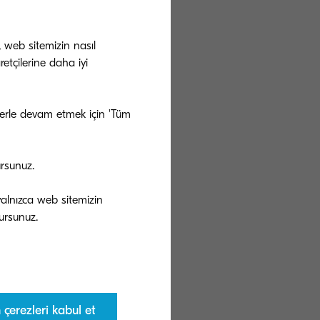
 yarışabileceği
yumluluğu,
, web sitemizin nasıl
ri sağlayan
etçilerine daha iyi
u prestijli ödülü
ezlerle devam etmek için 'Tüm
tüketim ve
doküman
ursunuz.
malzemesi
yonlarını
 yalnızca web sitemizin
 için plastik
karmaşık bir
 darbeleri
rşı etkili bir
çerezleri kabul et