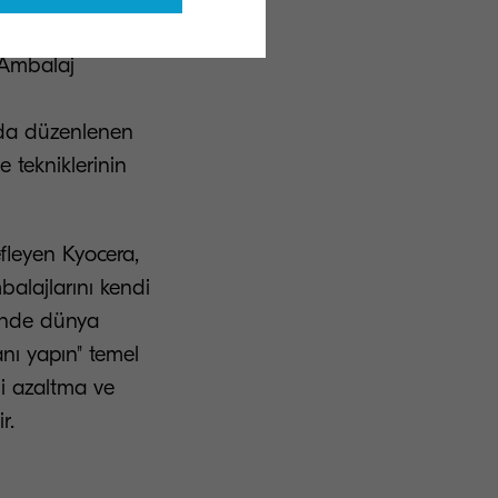
 Yarışması'nda
 Ambalaj
da düzenlenen
e tekniklerinin
fleyen Kyocera,
alajlarını kendi
sinde dünya
anı yapın" temel
ni azaltma ve
rdürmektedir.