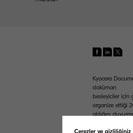
Kyocera Documen
doküman
besleyiciler içi
organize ettiği 
aldığını duyurm
Uluslararası olm
Çerezler ve gizliliğiniz