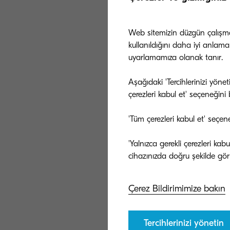
düzenlenen ürün
bir yarışmadır. 
Web sitemizin düzgün çalışması
ekonomik verimlil
kullanıldığını daha iyi anlama
seçkin ürünler i
uyarlamamıza olanak tanır.
10. kez almakta
Aşağıdaki 'Tercihlerinizi yöne
çerezleri kabul et' seçeneğini be
17 adet Sürdürül
üretim" hedefini
'Tüm çerezleri kabul et' seçen
besleyiciler içi
geliştirmek için
'Yalnızca gerekli çerezleri ka
azaltmak ve böyl
yerine karton kul
yapıya sahip ol
Çerez Bildirimimize bakın
önleyecek şekild
yastıklama yapıl
Tercihlerinizi yönetin