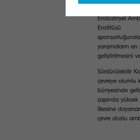
Bu ambalaj ayn
Endüstriyel Amb
Enstitüsü
sponsorluğunda
yarışmaların en p
geliştirilmesin
Sürdürülebilir K
çevreye olumlu 
bünyesinde geliş
çapında yüksek b
ilkesine dayanan
çevre dostu a