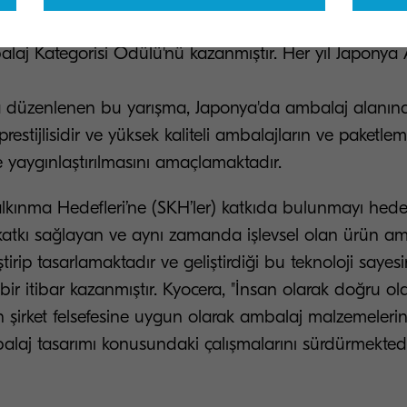
ı zamanda 2020 yılında düzenlenen Japonya Ambalaj
alaj Kategorisi Ödülü'nü kazanmıştır. Her yıl Japonya
 düzenlenen bu yarışma, Japonya'da ambalaj alanın
restijlisidir ve yüksek kaliteli ambalajların ve paketlem
i ve yaygınlaştırılmasını amaçlamaktadır.
alkınma Hedefleri’ne (SKH’ler) katkıda bulunmayı hede
katkı sağlayan ve aynı zamanda işlevsel olan ürün amb
tirip tasarlamaktadır ve geliştirdiği bu teknoloji saye
ir itibar kazanmıştır. Kyocera, "İnsan olarak doğru ol
 şirket felsefesine uygun olarak ambalaj malzemeleri
mbalaj tasarımı konusundaki çalışmalarını sü