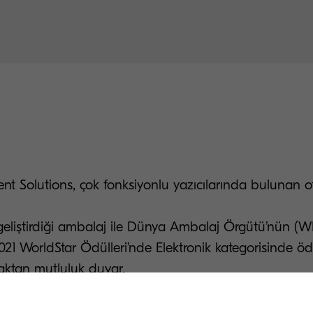
t Solutions, çok fonksiyonlu yazıcılarında bulunan o
n geliştirdiği ambalaj ile Dünya Ambalaj Örgütü’nün (
2021 WorldStar Ödülleri’nde Elektronik kategorisinde öd
aktan mutluluk duyar.
asının yanı sıra oldukça prestijli olan bu yarışma, diğe