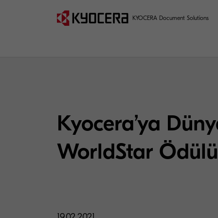
KYOCERA Document Solutions
Kyocera’ya Düny
WorldStar Ödülü
19.02.2021