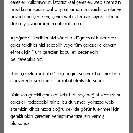
çerezleri kullanıyoruz. İstatistiksel çerezler, web sitemizin
sağlayan ünlü dayanıklı uzun ömürlü
nasıl kullanıldığını daha iyi anlamamıza yardımcı olur ve
bileşenleri ile birleştirilen bu yazıcılar, artırılmış
pazarlama çerezleri, içeriği web sitemizin ziyaretçilerine
baskı hızları ve kullanıcıların üretkenliği önemli
daha iyi uyarlamamıza olanak tanır.
ölçüde artırmasına olanak tanımasıyla, küçük ve
Aşağıdaki 'Tercihlerinizi yönetin' düğmesini kullanarak
orta ölçekli işletmeler için mükemmel bir seçimdir.
çerez tercihlerinizi seçebilir veya tüm çerezlerle devam
etmek için 'Tüm çerezleri kabul et' seçeneğini
Dahası, bu A3 Mono MFP'ler, yazıcı kullanımını
belirleyebilirsiniz.
basitleştirecek ve kullanıcı deneyimini
'Tüm çerezleri kabul et' seçeneğini seçerek bu çerezlerin
geliştirmeye yardımcı olacak
kimlik kartı
cihazınızda saklanmasını kabul etmiş olursunuz.
kopyalama fonksiyonunda iyileştirmeler
gibi bir
dizi geliştirmeler ve ihtiyaç duyulan toner değişimi
'Yalnızca gerekli çerezleri kabul et' seçeneğini seçerek bu
sayısını azaltacak ve müşterilerin çevresel etkilerini
çerezleri reddedebilirsiniz, bu durumda yalnızca web
sitemizin cihazınızda doğru şekilde görüntülenmesi için
azaltmalarını sağlayacak
yeni bir 16Bin sayfalık
gerekli olan çerezleri yerleştirmemize izin vermiş
toneri
ile birlikte gelir.