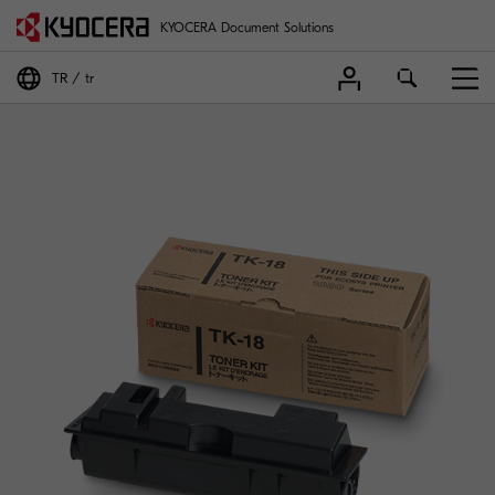
KYOCERA Document Solutions
TR
tr