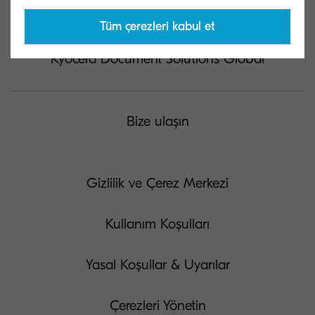
Tüm çerezleri kabul et
Kyocera Document Solutions Global
Bize ulaşın
Gizlilik ve Çerez Merkezi
Kullanım Koşulları
Yasal Koşullar & Uyarılar
Çerezleri Yönetin