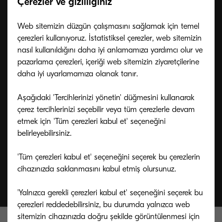
Çerezler ve gizliliğiniz
Web sitemizin düzgün çalışmasını sağlamak için temel
çerezleri kullanıyoruz. İstatistiksel çerezler, web sitemizin
Bizimle konuşun, biz insanız
nasıl kullanıldığını daha iyi anlamamıza yardımcı olur ve
pazarlama çerezleri, içeriği web sitemizin ziyaretçilerine
daha iyi uyarlamamıza olanak tanır.
Destek ekibimiz KYOCERA ürünleri ve
hizmetleriyle ilgili sorularınızda size yardımcı
Aşağıdaki 'Tercihlerinizi yönetin' düğmesini kullanarak
olmak için burada.
çerez tercihlerinizi seçebilir veya tüm çerezlerle devam
etmek için 'Tüm çerezleri kabul et' seçeneğini
belirleyebilirsiniz.
Bize ulaşın
'Tüm çerezleri kabul et' seçeneğini seçerek bu çerezlerin
cihazınızda saklanmasını kabul etmiş olursunuz.
'Yalnızca gerekli çerezleri kabul et' seçeneğini seçerek bu
çerezleri reddedebilirsiniz, bu durumda yalnızca web
sitemizin cihazınızda doğru şekilde görüntülenmesi için