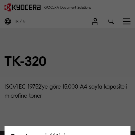
KYOCERA Document Solutions
TR
tr
TK-320
ISO/IEC 19752'ye göre 15.000 A4 sayfa kapasiteli
microfine toner