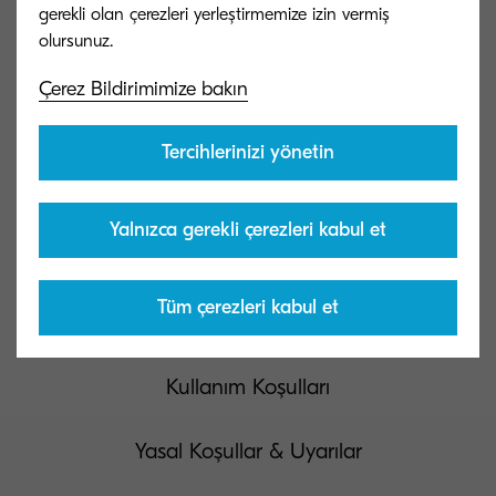
gerekli olan çerezleri yerleştirmemize izin vermiş
Çerez Bildirimimize bakın
Kyocera Document Solutions Global
Tercihlerinizi yönetin
Bize ulaşın
Yalnızca gerekli çerezleri kabul et
Tüm çerezleri kabul et
Gizlilik ve Çerez Merkezi
Kullanım Koşulları
Yasal Koşullar & Uyarılar