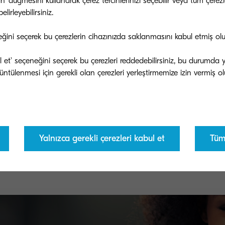
tin' düğmesini kullanarak çerez tercihlerinizi seçebilir veya tüm çer
lirleyebilirsiniz.
eğini seçerek bu çerezlerin cihazınızda saklanmasını kabul etmiş ol
bul et' seçeneğini seçerek bu çerezleri reddedebilirsiniz, bu durumda
TK-5280M
TK
Yalnızca gerekli çerezleri kabul et
Tüm 
m
ISO/IEC 19798’ye göre 11.000 sayfa ömürlü
ISO
macenta toner
ton