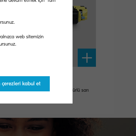
ezlerle devam etmek için 'Tüm
ursunuz.
 yalnızca web sitemizin
-5280Y
çerezleri kabul et
/IEC 19798’ye göre 11.000 sayfa ömürlü sarı
er