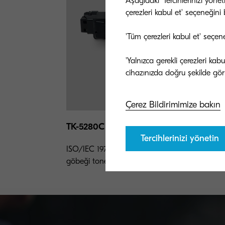
Aşağıdaki 'Tercihlerinizi yöne
çerezleri kabul et' seçeneğini be
'Tüm çerezleri kabul et' seçen
'Yalnızca gerekli çerezleri ka
Çerez Bildirimimize bakın
TK-5280C
Tercihlerinizi yönetin
ISO/IEC 19798’ye göre 11.000 sayfa ömürlü ca
göbeği toner