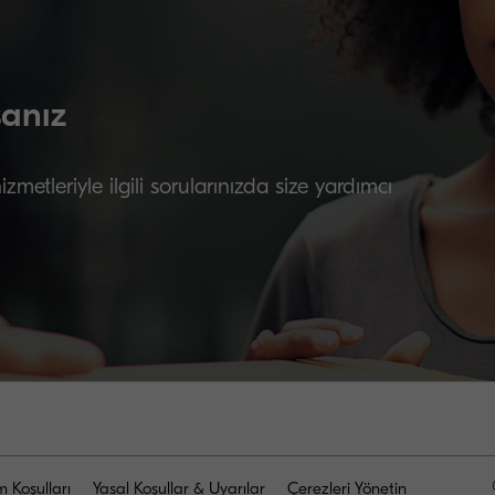
sanız
etleriyle ilgili sorularınızda size yardımcı
m Koşulları
Yasal Koşullar & Uyarılar
Çerezleri Yönetin