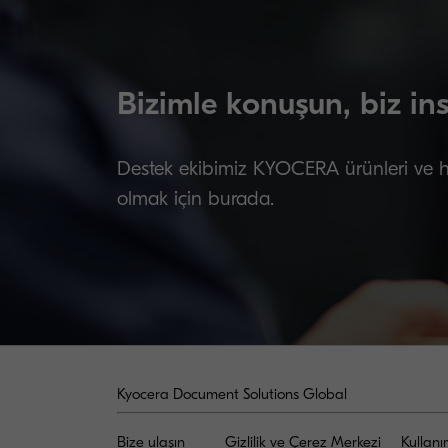
Bizimle konuşun, biz in
Destek ekibimiz KYOCERA ürünleri ve hizm
olmak için burada.
Kyocera Document Solutions Global
Bize ulaşın
Gizlilik ve Çerez Merkezi
Kullanı