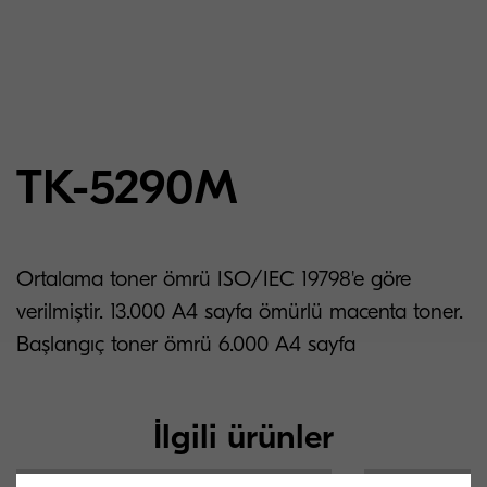
TK-5290M
Ortalama toner ömrü ISO/IEC 19798'e göre
verilmiştir. 13.000 A4 sayfa ömürlü macenta toner.
Başlangıç toner ömrü 6.000 A4 sayfa
İlgili ürünler