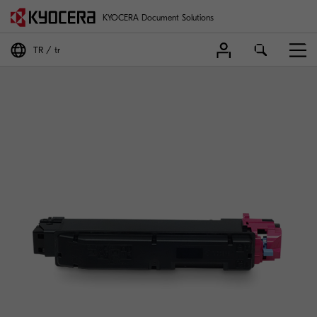
KYOCERA Document Solutions
TR
tr