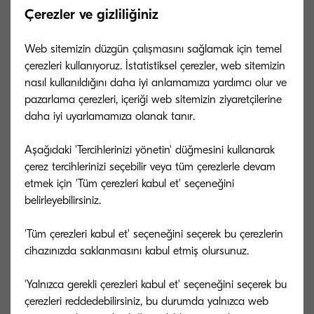
Çerezler ve gizliliğiniz
Web sitemizin düzgün çalışmasını sağlamak için temel
çerezleri kullanıyoruz. İstatistiksel çerezler, web sitemizin
nasıl kullanıldığını daha iyi anlamamıza yardımcı olur ve
pazarlama çerezleri, içeriği web sitemizin ziyaretçilerine
daha iyi uyarlamamıza olanak tanır.
Aşağıdaki 'Tercihlerinizi yönetin' düğmesini kullanarak
çerez tercihlerinizi seçebilir veya tüm çerezlerle devam
etmek için 'Tüm çerezleri kabul et' seçeneğini
belirleyebilirsiniz.
TK-5290C
TK-5290Y
'Tüm çerezleri kabul et' seçeneğini seçerek bu çerezlerin
ISO/IEC 19798’ye göre 13.000 sayfa ömürlü
ISO/IEC 19798’ye
cihazınızda saklanmasını kabul etmiş olursunuz.
cam göbeği toner
sarı toner
'Yalnızca gerekli çerezleri kabul et' seçeneğini seçerek bu
çerezleri reddedebilirsiniz, bu durumda yalnızca web