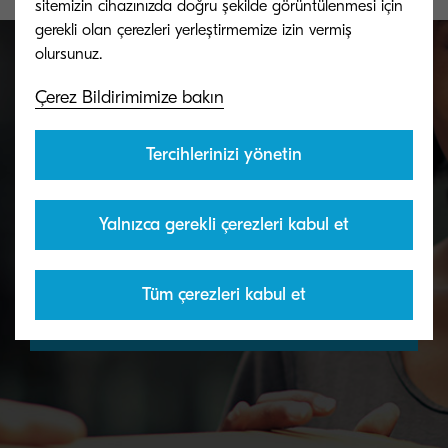
sitemizin cihazınızda doğru şekilde görüntülenmesi için
gerekli olan çerezleri yerleştirmemize izin vermiş
Çerez Bildirimimize bakın
Bizimle konuşun, biz insanız
Tercihlerinizi yönetin
Destek ekibimiz KYOCERA ürünleri ve
hizmetleriyle ilgili sorularınızda size yardımcı
Yalnızca gerekli çerezleri kabul et
olmak için burada.
Tüm çerezleri kabul et
Bize ulaşın