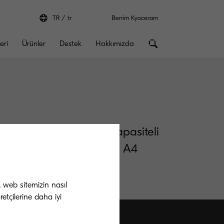
TR
tr
Benim Kyoceram
eri
Ürünler
Destek
Hakkımızda
göre 10.000 A4 sayfa kapasiteli
angıç toner ömrü 5.000 A4
, web sitemizin nasıl
etçilerine daha iyi