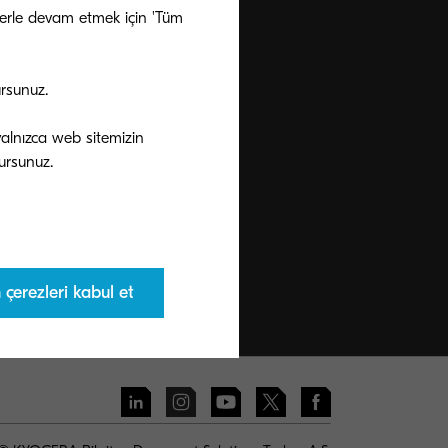
ezlerle devam etmek için 'Tüm
ursunuz.
 yalnızca web sitemizin
çerezleri kabul et