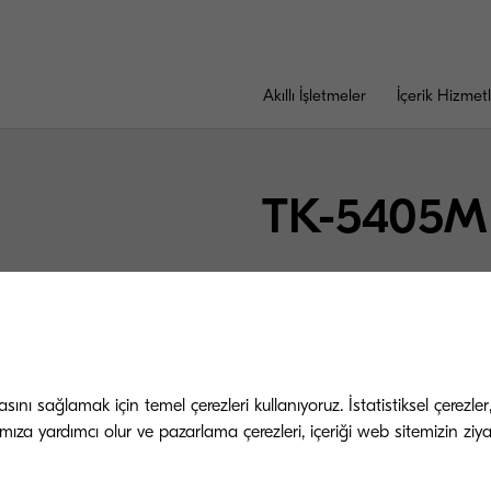
Akıllı İşletmeler
İçerik Hizmetl
TK-5405M
%5 doluluk oranına 
macenta toner. Başl
sayfa.
nı sağlamak için temel çerezleri kullanıyoruz. İstatistiksel çerezler
mıza yardımcı olur ve pazarlama çerezleri, içeriği web sitemizin ziyar