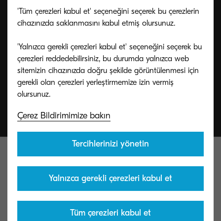
Destek ekibimiz KYOCERA ürünleri ve
'Tüm çerezleri kabul et' seçeneğini seçerek bu çerezlerin
hizmetleriyle ilgili sorularınızda size yardımcı
cihazınızda saklanmasını kabul etmiş olursunuz.
olmak için burada.
'Yalnızca gerekli çerezleri kabul et' seçeneğini seçerek bu
çerezleri reddedebilirsiniz, bu durumda yalnızca web
sitemizin cihazınızda doğru şekilde görüntülenmesi için
Bize ulaşın
gerekli olan çerezleri yerleştirmemize izin vermiş
Çerez Bildirimimize bakın
Tercihlerinizi yönetin
Yalnızca gerekli çerezleri kabul et
Kyocera Document Solutions Global
Tüm çerezleri kabul et