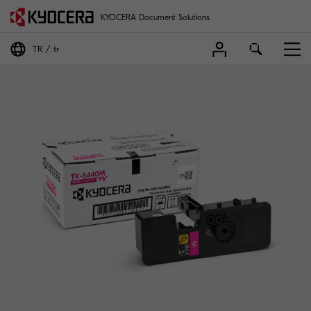
KYOCERA Document Solutions
TR
tr