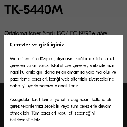
TK-5440M
Ortalama toner ömrü ISO/IEC 19798’e göre
verilmiştir. 2.400 A4 sayfa ömürlü macenta toner.
Çerezler ve gizliliğiniz
Başlangıç toner ömrü 1.500 A4 sayfa
Web sitemizin düzgün çalışmasını sağlamak için temel
çerezleri kullanıyoruz. İstatistiksel çerezler, web sitemizin
nasıl kullanıldığını daha iyi anlamamıza yardımcı olur ve
pazarlama çerezleri, içeriği web sitemizin ziyaretçilerine
daha iyi uyarlamamıza olanak tanır.
Aşağıdaki 'Tercihlerinizi yönetin' düğmesini kullanarak
çerez tercihlerinizi seçebilir veya tüm çerezlerle devam
Bizimle konuşun, biz insanız
etmek için 'Tüm çerezleri kabul et' seçeneğini
belirleyebilirsiniz.