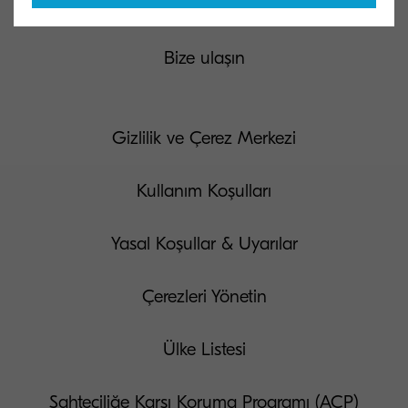
Bize ulaşın
Gizlilik ve Çerez Merkezi
Kullanım Koşulları
Yasal Koşullar & Uyarılar
Çerezleri Yönetin
Ülke Listesi
Sahteciliğe Karşı Koruma Programı (ACP)