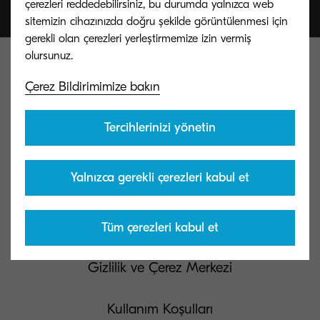
çerezleri reddedebilirsiniz, bu durumda yalnızca web
sitemizin cihazınızda doğru şekilde görüntülenmesi için
gerekli olan çerezleri yerleştirmemize izin vermiş
Çerez Bildirimimize bakın
Tercihlerinizi yönetin
Kyocera Document Solutions Global
Yalnızca gerekli çerezleri kabul et
Bize ulaşın
Tüm çerezleri kabul et
Gizlilik ve Çerez Merkezi
Kullanım Koşulları