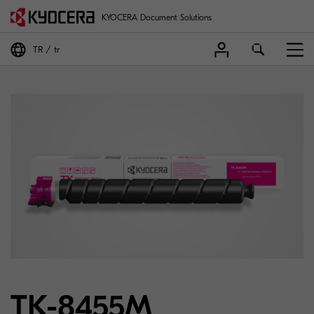
KYOCERA Document Solutions
TR
tr
TK-8455M