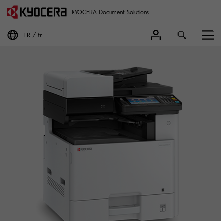
KYOCERA Document Solutions
TR
tr