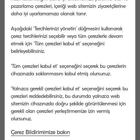
pazarlama çerezleri, içeriği web sitemizin ziyaretçilerine
daha iyi uyarlamamıza olanak tanır.
Güç tüketimi
Baskı: 600 W / Kopya: 600 W Düşük güç
Aşağıdaki 'Tercihlerinizi yönetin' düğmesini kullanarak
modu: 40 W Hazır mod: 70 W Uyku
çerez tercihlerinizi seçebilir veya tüm çerezlerle devam
modu: 0.5 W
etmek için 'Tüm çerezleri kabul et' seçeneğini
belirleyebilirsiniz.
'Tüm çerezleri kabul et' seçeneğini seçerek bu çerezlerin
cihazınızda saklanmasını kabul etmiş olursunuz.
Opsiyonel aksamlar ve sarf
'Yalnızca gerekli çerezleri kabul et' seçeneğini seçerek bu
çerezleri reddedebilirsiniz, bu durumda yalnızca web
malzemeleri
sitemizin cihazınızda doğru şekilde görüntülenmesi için
gerekli olan çerezleri yerleştirmemize izin vermiş
Kağıt kullanım opsiyonları
Çerez Bildirimimize bakın