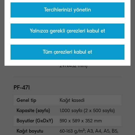
PF-470
Tercihlerinizi yönetin
Genel tip
Kağıt kasedi
Yalnızca gerekli çerezleri kabul et
Kapasite (sayfa)
500 sayfa
Boyutlar (GxDxY)
590 x 589 x 352 mm
Kağıt boyutu
60-163 g/m²; A3, A4, A5, B5,
Tüm çerezleri kabul et
Letter, Legal, Özel (98x148 -
297x432 mm)
PF-471
Genel tip
Kağıt kasedi
Kapasite (sayfa)
1.000 sayfa (2 x 500 sayfa)
Boyutlar (GxDxY)
590 x 589 x 352 mm
Kağıt boyutu
60-163 g/m²; A3, A4, A5, B5,