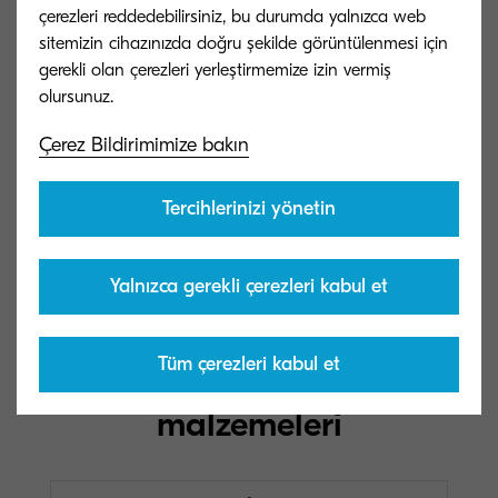
çerezleri reddedebilirsiniz, bu durumda yalnızca web
sitemizin cihazınızda doğru şekilde görüntülenmesi için
Isınma süresi
gerekli olan çerezleri yerleştirmemize izin vermiş
Yaklaşık 29 sn. veya daha az
Çerez Bildirimimize bakın
Güç tüketimi
Kopyalama/Baskı: 574.4 W, Hazır mod:
Tercihlerinizi yönetin
11.8 W, Uyku modu: 0.4 W
Yalnızca gerekli çerezleri kabul et
Tüm çerezleri kabul et
Opsiyonel aksamlar ve sarf
malzemeleri