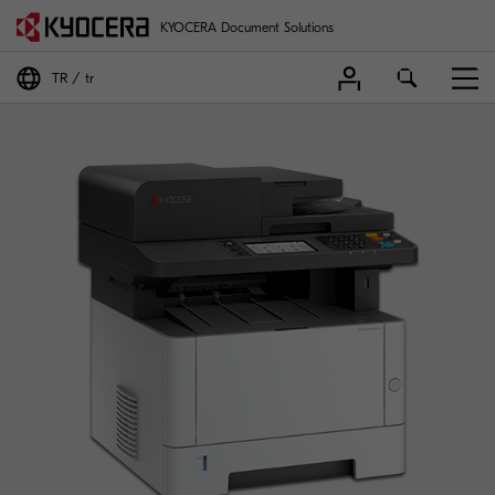
KYOCERA Document Solutions
TR
tr