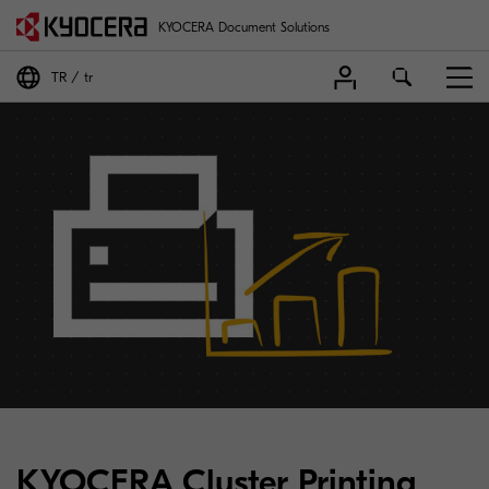
KYOCERA Document Solutions
TR
tr
KYOCERA Cluster Printing