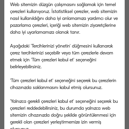
sürücüsüne benzer şekilde çalışır.
Web sitemizin düzgün çalışmasını sağlamak için temel
çerezleri kullanıyoruz. İstatistiksel çerezler, web sitemizin
nasıl kullanıldığını daha iyi anlamamıza yardımcı olur ve
Zamandan tasarruf:
02
pazarlama çerezleri, içeriği web sitemizin ziyaretçilerine
daha iyi uyarlamamıza olanak tanır.
Büyük boyutlu yazdırma işleri için PPM'ye dayalı
farklı cihazlar arasında bölünerek bekleme süresini
Aşağıdaki 'Tercihlerinizi yönetin' düğmesini kullanarak
yarıya indirin.
çerez tercihlerinizi seçebilir veya tüm çerezlerle devam
etmek için 'Tüm çerezleri kabul et' seçeneğini
belirleyebilirsiniz.
Kolaylık:
03
'Tüm çerezleri kabul et' seçeneğini seçerek bu çerezlerin
Grupları harmanlamanıza yardımcı olmak için renkli
cihazınızda saklanmasını kabul etmiş olursunuz.
kağıt seçeneğiyle kapak sayfası içerir.
'Yalnızca gerekli çerezleri kabul et' seçeneğini seçerek bu
çerezleri reddedebilirsiniz, bu durumda yalnızca web
Esneklik:
04
sitemizin cihazınızda doğru şekilde görüntülenmesi için
Çevrimdışı cihazda hata olması durumunda, kalan
gerekli olan çerezleri yerleştirmemize izin vermiş
sayfaları bir yedek cihaza yönlendirin.