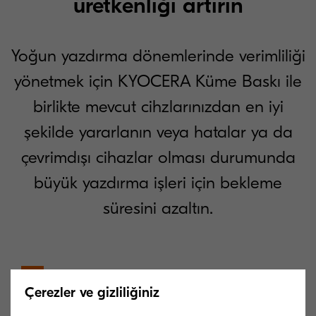
üretkenliği artırın
Yoğun yazdırma dönemlerinde verimliliği
yönetmek için KYOCERA Küme Baskı ile
birlikte mevcut cihzlarınızdan en iyi
şekilde yararlanın veya hatalar ya da
çevrimdışı cihazlar olması durumunda
büyük yazdırma işleri için bekleme
süresini azaltın.
Kolay kullanım:
01
Çerezler ve gizliliğiniz
Basit kurulum, tek pencereli kullanıcı arayüzü, yazıcı