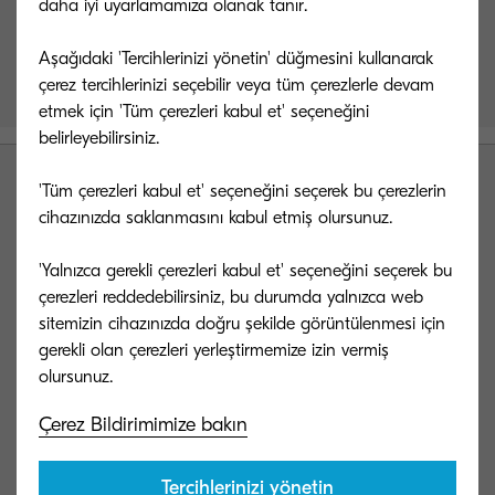
daha iyi uyarlamamıza olanak tanır.
Aşağıdaki 'Tercihlerinizi yönetin' düğmesini kullanarak
Kyocera uzmanlarımız en kısa sürede
çerez tercihlerinizi seçebilir veya tüm çerezlerle devam
bilgilendirmek için iletişime geçecekler.
etmek için 'Tüm çerezleri kabul et' seçeneğini
belirleyebilirsiniz.
'Tüm çerezleri kabul et' seçeneğini seçerek bu çerezlerin
cihazınızda saklanmasını kabul etmiş olursunuz.
'Yalnızca gerekli çerezleri kabul et' seçeneğini seçerek bu
çerezleri reddedebilirsiniz, bu durumda yalnızca web
Kyocera Document Solutions Global
sitemizin cihazınızda doğru şekilde görüntülenmesi için
gerekli olan çerezleri yerleştirmemize izin vermiş
Bize ulaşın
Çerez Bildirimimize bakın
Tercihlerinizi yönetin