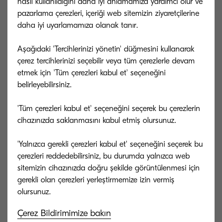
nasıl kullanıldığını daha iyi anlamamıza yardımcı olur ve
Kyocera Hizmet Sözü
pazarlama çerezleri, içeriği web sitemizin ziyaretçilerine
daha iyi uyarlamamıza olanak tanır.
Kyocera ürününüz için size başka neler
Aşağıdaki 'Tercihlerinizi yönetin' düğmesini kullanarak
sunabileceğimizi keşfedin.
çerez tercihlerinizi seçebilir veya tüm çerezlerle devam
etmek için 'Tüm çerezleri kabul et' seçeneğini
belirleyebilirsiniz.
'Tüm çerezleri kabul et' seçeneğini seçerek bu çerezlerin
cihazınızda saklanmasını kabul etmiş olursunuz.
'Yalnızca gerekli çerezleri kabul et' seçeneğini seçerek bu
çerezleri reddedebilirsiniz, bu durumda yalnızca web
sitemizin cihazınızda doğru şekilde görüntülenmesi için
gerekli olan çerezleri yerleştirmemize izin vermiş
Çerez Bildirimimize bakın