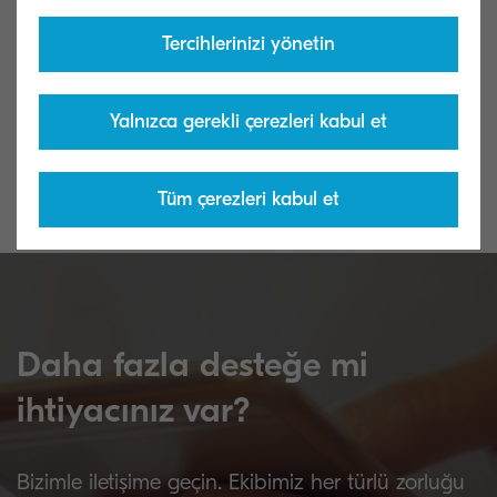
Tercihlerinizi yönetin
Global İndirme Merkezi
Standart Gara
Sürücüler, Yardımcı programlar ve kılavuzlar
Ürünlerimiz için
Yalnızca gerekli çerezleri kabul et
gibi ilk kurulum dosyalarına (kurulum
garanti seçenekle
DVDsinde bulunan) ulaşın.
Tüm çerezleri kabul et
Daha fazla desteğe mi
ihtiyacınız var?
Bizimle iletişime geçin. Ekibimiz her türlü zorluğu