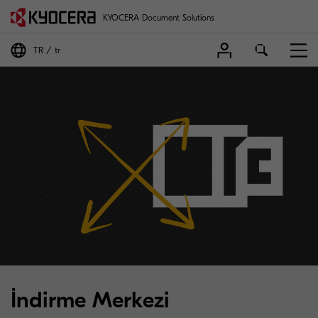
KYOCERA Document Solutions
TR
tr
İndirme Merkezi