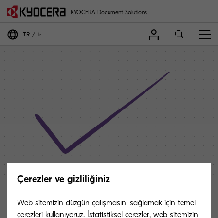
KYOCERA Document Solutions
TR
tr
Çerezler ve gizliliğiniz
Web sitemizin düzgün çalışmasını sağlamak için temel
İlginiz için teşekkür ederiz.
çerezleri kullanıyoruz. İstatistiksel çerezler, web sitemizin