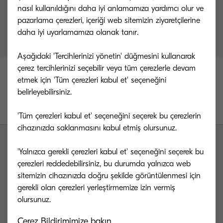
nasıl kullanıldığını daha iyi anlamamıza yardımcı olur ve
pazarlama çerezleri, içeriği web sitemizin ziyaretçilerine
Formda belirtmiş olduğunuz e-posta adresinize
daha iyi uyarlamamıza olanak tanır.
mail gönderilmiştir.
Aşağıdaki 'Tercihlerinizi yönetin' düğmesini kullanarak
çerez tercihlerinizi seçebilir veya tüm çerezlerle devam
etmek için 'Tüm çerezleri kabul et' seçeneğini
belirleyebilirsiniz.
'Tüm çerezleri kabul et' seçeneğini seçerek bu çerezlerin
cihazınızda saklanmasını kabul etmiş olursunuz.
'Yalnızca gerekli çerezleri kabul et' seçeneğini seçerek bu
çerezleri reddedebilirsiniz, bu durumda yalnızca web
sitemizin cihazınızda doğru şekilde görüntülenmesi için
gerekli olan çerezleri yerleştirmemize izin vermiş
Kyocera Document Solutions Global
Çerez Bildirimimize bakın