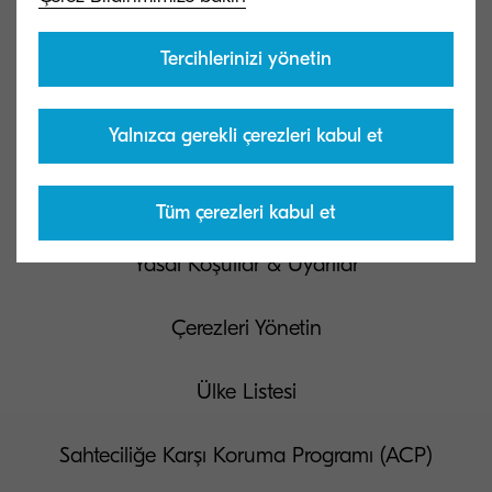
Bize ulaşın
Tercihlerinizi yönetin
Yalnızca gerekli çerezleri kabul et
Gizlilik ve Çerez Merkezi
Kullanım Koşulları
Tüm çerezleri kabul et
Yasal Koşullar & Uyarılar
Çerezleri Yönetin
Ülke Listesi
Sahteciliğe Karşı Koruma Programı (ACP)