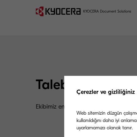
KYOCERA Document Solutions
Talebiniz Alınmış
Çerezler ve gizliliğiniz
Ekibimiz en kısa sürede sizinle iletişime 
Web sitemizin düzgün çalışması
kullanıldığını daha iyi anlama
uyarlamamıza olanak tanır.