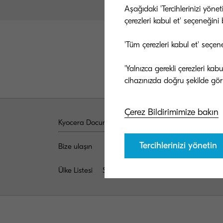
Aşağıdaki 'Tercihlerinizi yöne
çerezleri kabul et' seçeneğini be
'Tüm çerezleri kabul et' seçen
'Yalnızca gerekli çerezleri ka
Çerez Bildirimimize bakın
Kyocera Document Solutions Global
Tercihlerinizi yönetin
Bize ulaşın
Gizlilik ve Çerez Merkezi
Kullanı
Ülke Listesi
Sahteciliğe Karşı Koruma Programı (A