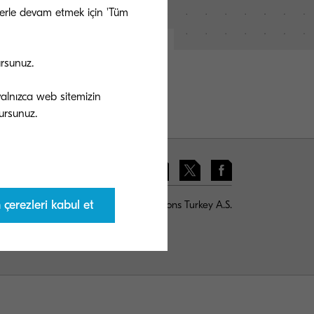
ezlerle devam etmek için 'Tüm
ursunuz.
 yalnızca web sitemizin
çerezleri kabul et
© KYOCERA Bilgitas Document Solutions Turkey A.S.