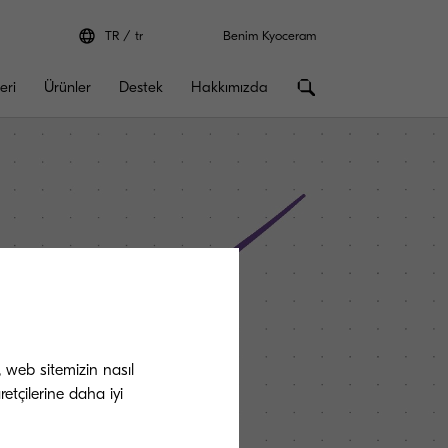
TR
tr
Benim Kyoceram
eri
Ürünler
Destek
Hakkımızda
, web sitemizin nasıl
etçilerine daha iyi