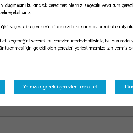
tin' düğmesini kullanarak çerez tercihlerinizi seçebilir veya tüm çer
lirleyebilirsiniz.
eğini seçerek bu çerezlerin cihazınızda saklanmasını kabul etmiş ol
bul et' seçeneğini seçerek bu çerezleri reddedebilirsiniz, bu durumda
Yalnızca gerekli çerezleri kabul et
Tüm 
m Koşulları
Yasal Koşullar & Uyarılar
Çerezleri Yönetin
CP)