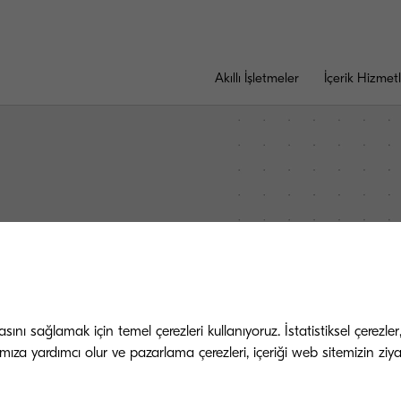
Akıllı İşletmeler
İçerik Hizmetl
tır
geçecektir. Teşekkür ederiz.
nı sağlamak için temel çerezleri kullanıyoruz. İstatistiksel çerezler
mıza yardımcı olur ve pazarlama çerezleri, içeriği web sitemizin ziyar