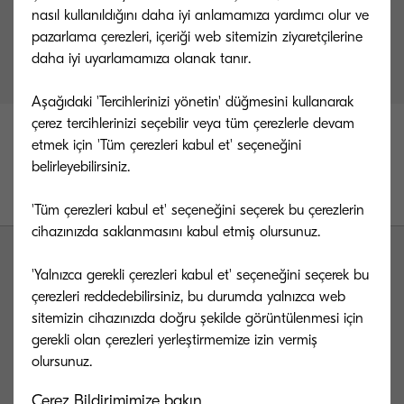
nasıl kullanıldığını daha iyi anlamamıza yardımcı olur ve
pazarlama çerezleri, içeriği web sitemizin ziyaretçilerine
Ekibimiz en kısa sürede sizinle iletişime geçecektir.
daha iyi uyarlamamıza olanak tanır.
Teşekkür ederiz.
Aşağıdaki 'Tercihlerinizi yönetin' düğmesini kullanarak
çerez tercihlerinizi seçebilir veya tüm çerezlerle devam
etmek için 'Tüm çerezleri kabul et' seçeneğini
belirleyebilirsiniz.
'Tüm çerezleri kabul et' seçeneğini seçerek bu çerezlerin
cihazınızda saklanmasını kabul etmiş olursunuz.
'Yalnızca gerekli çerezleri kabul et' seçeneğini seçerek bu
çerezleri reddedebilirsiniz, bu durumda yalnızca web
sitemizin cihazınızda doğru şekilde görüntülenmesi için
gerekli olan çerezleri yerleştirmemize izin vermiş
Kyocera Document Solutions Global
Çerez Bildirimimize bakın