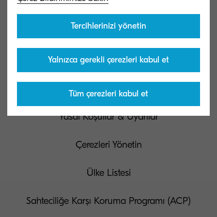
Bize ulaşın
Tercihlerinizi yönetin
Yalnızca gerekli çerezleri kabul et
Gizlilik ve Çerez Merkezi
Kullanım Koşulları
Tüm çerezleri kabul et
Yasal Koşullar & Uyarılar
Çerezleri Yönetin
Ülke Listesi
Sahteciliğe Karşı Koruma Programı (ACP)