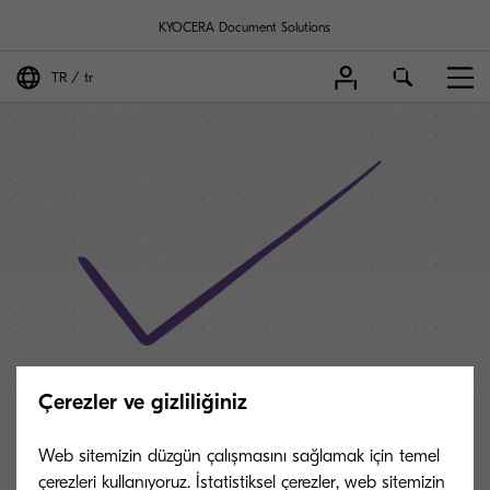
KYOCERA Document Solutions
TR
tr
Çerezler ve gizliliğiniz
Web sitemizin düzgün çalışmasını sağlamak için temel
Talebiniz alınmıştır.
çerezleri kullanıyoruz. İstatistiksel çerezler, web sitemizin