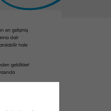
ın en gelişmiş
rına dair
nılabilir hale
nden geldikleri
yasında