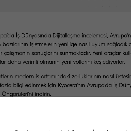
pa’da İş Dünyasında Dijitalleşme incelemesi, Avrupa'n
bazılarının işletmelerin yeniliğe nasıl uyum sağladıkla
r çalışmanın sonuçlarını sunmaktadır. Yeni araçlar kulla
lar daha verimli olmanın yeni yollarını keşfediyorlar.
etlerin modern iş ortamındaki zorluklarının nasıl üstesi
azla bilgi edinmek için Kyocera'nın Avrupa’da İş Dün
 Öngörüleri'ni indirin.