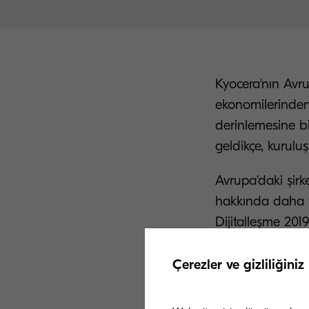
Kyocera'nın Avru
ekonomilerinden 
derinlemesine bi
geldikçe, kuruluş
Avrupa'daki şirk
hakkında daha f
Dijitalleşme 2019
Çerezler ve gizliliğiniz