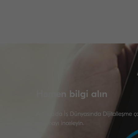
Hemen bilgi alın
Avrupa'da İş Dünyasında Dijitalleşme çal
çalışmayı inceleyin.