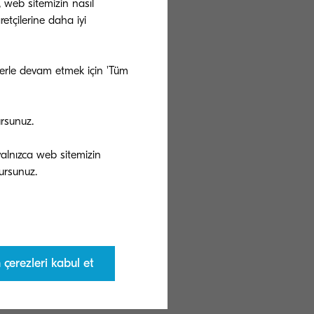
, web sitemizin nasıl
etçilerine daha iyi
ezlerle devam etmek için 'Tüm
ursunuz.
 yalnızca web sitemizin
çerezleri kabul et