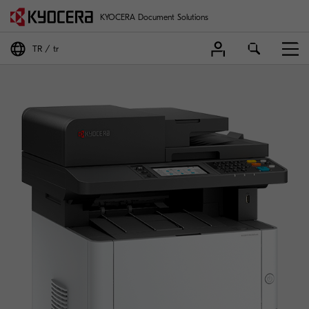
KYOCERA Document Solutions
TR
tr