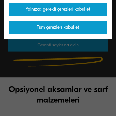
Standart garanti koşullarımızın kapsamı ve
Yalnızca gerekli çerezleri kabul et
ayrıntıları hakkında daha fazla bilgiyi burada
bulabilirsiniz.
Tüm çerezleri kabul et
Garanti sayfasına gidin
Opsiyonel aksamlar ve sarf
malzemeleri