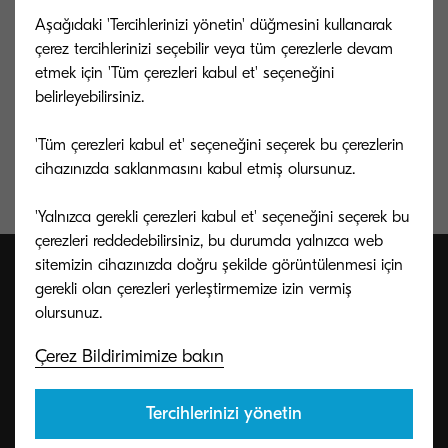
Yaklaşık 29 sn. veya daha az
Aşağıdaki 'Tercihlerinizi yönetin' düğmesini kullanarak
çerez tercihlerinizi seçebilir veya tüm çerezlerle devam
Güç tüketimi
etmek için 'Tüm çerezleri kabul et' seçeneğini
belirleyebilirsiniz.
Kopyalama/Baskı: 534.4 W, Hazır mod:
11.8 W, Uyku modu: 0.4 W
'Tüm çerezleri kabul et' seçeneğini seçerek bu çerezlerin
cihazınızda saklanmasını kabul etmiş olursunuz.
'Yalnızca gerekli çerezleri kabul et' seçeneğini seçerek bu
çerezleri reddedebilirsiniz, bu durumda yalnızca web
sitemizin cihazınızda doğru şekilde görüntülenmesi için
gerekli olan çerezleri yerleştirmemize izin vermiş
Garanti koşullarımız
Çerez Bildirimimize bakın
hakkında daha fazla bilgi
alın.
Tercihlerinizi yönetin