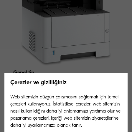
Genel tip
Siyah Beyaz A4 çok fonksiyonlu yazıcı
Çerezler ve gizliliğiniz
Web sitemizin düzgün çalışmasını sağlamak için temel
Hız
çerezleri kullanıyoruz. İstatistiksel çerezler, web sitemizin
Dakikada 35 sayfaya kadar A4 baskı
nasıl kullanıldığını daha iyi anlamamıza yardımcı olur ve
pazarlama çerezleri, içeriği web sitemizin ziyaretçilerine
daha iyi uyarlamamıza olanak tanır.
Isınma süresi