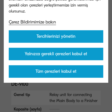
gerekli olan çerezleri yerleştirmemize izin vermiş
Kağıt boyutu
Max 13x19.2 inch to Min
A6R
Çerez Bildirimimize bakın
AK-9140
Tercihlerinizi yönetin
Genel tip
Attachment Kit
Kapasite (sayfa)
Yalnızca gerekli çerezleri kabul et
Boyutlar (GxDxY)
Kağıt boyutu
Tüm çerezleri kabul et
DE-9100
Genel tip
Relay unit for connecting
the Main Body to a Finisher
Kapasite (sayfa)