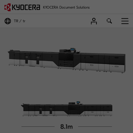
KYOCERA Document Solutions
TR
tr