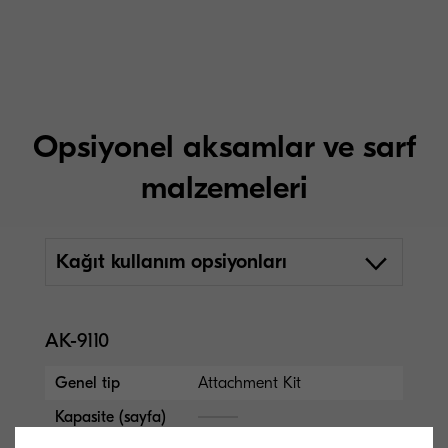
Opsiyonel aksamlar ve sarf
malzemeleri
Kağıt kullanım opsiyonları
AK-9110
Genel tip
Attachment Kit
Kapasite (sayfa)