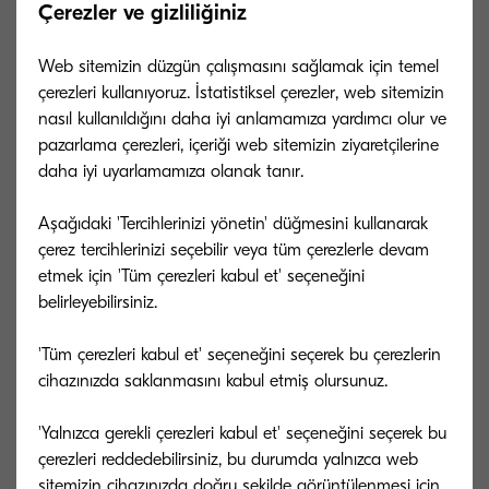
Boyutlar (GxDxY)
470x730x1000
Çerezler ve gizliliğiniz
Kağıt boyutu
13 x 19,2 L to A6R. Postcard
Web sitemizin düzgün çalışmasını sağlamak için temel
çerezleri kullanıyoruz. İstatistiksel çerezler, web sitemizin
AK-9120
nasıl kullanıldığını daha iyi anlamamıza yardımcı olur ve
pazarlama çerezleri, içeriği web sitemizin ziyaretçilerine
Genel tip
Attachment Kit
daha iyi uyarlamamıza olanak tanır.
Kapasite (sayfa)
Aşağıdaki 'Tercihlerinizi yönetin' düğmesini kullanarak
Boyutlar (GxDxY)
470x730x1000
çerez tercihlerinizi seçebilir veya tüm çerezlerle devam
etmek için 'Tüm çerezleri kabul et' seçeneğini
Kağıt boyutu
13 x 19,2 L to A6R. Postcard
belirleyebilirsiniz.
AK-9130
'Tüm çerezleri kabul et' seçeneğini seçerek bu çerezlerin
cihazınızda saklanmasını kabul etmiş olursunuz.
Genel tip
Attachment Kit
'Yalnızca gerekli çerezleri kabul et' seçeneğini seçerek bu
Kapasite (sayfa)
çerezleri reddedebilirsiniz, bu durumda yalnızca web
Boyutlar (GxDxY)
330x730x1000
sitemizin cihazınızda doğru şekilde görüntülenmesi için