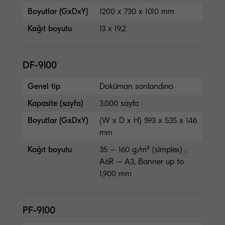
Boyutlar (GxDxY)
1200 x 730 x 1010 mm
Kağıt boyutu
13 x 19,2
DF-9100
Genel tip
Doküman sonlandırıcı
Kapasite (sayfa)
3.000 sayfa
Boyutlar (GxDxY)
(W x D x H) 593 x 535 x 146
mm
Kağıt boyutu
35 – 160 g/m² (simplex) ,
A6R – A3, Banner up to
1,900 mm
PF-9100