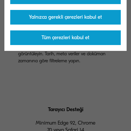
olmasını sağlamak için dokümanlara yorumlar
ekleyin.
Yalnızca gerekli çerezleri kabul et
Tüm çerezleri kabul et
Geçmiş
10
Bir dokümandaki değişikliklerin geçmişini
görüntüleyin. Tarih, meta veriler ve doküman
zamanına göre filtreleme yapın.
Tarayıcı Desteği
Minimum Edge 92, Chrome
70 veya Safari 14