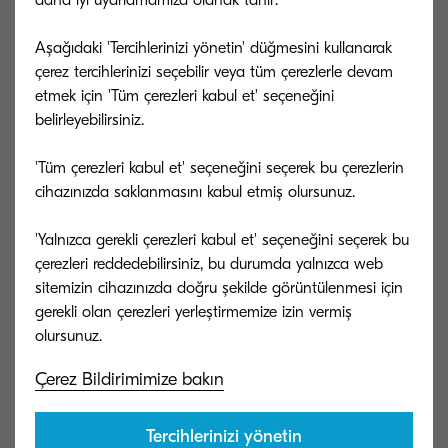
Akıllı telefonunuzla dokümanları yakalayın ve mobil
uygulama ile KCIM'e gönderin.
Aşağıdaki 'Tercihlerinizi yönetin' düğmesini kullanarak
çerez tercihlerinizi seçebilir veya tüm çerezlerle devam
etmek için 'Tüm çerezleri kabul et' seçeneğini
Platform Güvenliği
07
belirleyebilirsiniz.
Yalnızca yetkili kullanıcıların bilgilere erişmesini
sağlarken dokümanları güvenli bir şekilde yükleyin ve
'Tüm çerezleri kabul et' seçeneğini seçerek bu çerezlerin
saklayın.
cihazınızda saklanmasını kabul etmiş olursunuz.
'Yalnızca gerekli çerezleri kabul et' seçeneğini seçerek bu
çerezleri reddedebilirsiniz, bu durumda yalnızca web
Klasörler
08
sitemizin cihazınızda doğru şekilde görüntülenmesi için
Dokümanlarınızı bir klasör yapısında düzenleyerek
gerekli olan çerezleri yerleştirmemize izin vermiş
onlara rahatça göz atın.
Çerez Bildirimimize bakın
Yorum
09
Tercihlerinizi yönetin
Sonraki doküman aramalarının uyumlu ve anlamlı