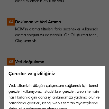
dizine eklemenin etkili bir yolu.
Doküman ve Veri Arama
04
KCIM'in arama filtreleri, farklı seçenekler kullanarak
arama sorgunuzu daraltabilir. Ör: Oluşturma tarihi,
Oluşturan vb.
Veri doğrulama
05
Önemli bir dokümanı indekslerken, verileri
Çerezler ve gizliliğiniz
doğrulayarak sonraki aramaların tutarlığını
sağlayabilirsiniz.
Web sitemizin düzgün çalışmasını sağlamak için temel
çerezleri kullanıyoruz. İstatistiksel çerezler, web sitemizin
nasıl kullanıldığını daha iyi anlamamıza yardımcı olur ve
Mobil
06
pazarlama çerezleri, içeriği web sitemizin ziyaretçilerine
daha iyi uyarlamamıza olanak tanır.